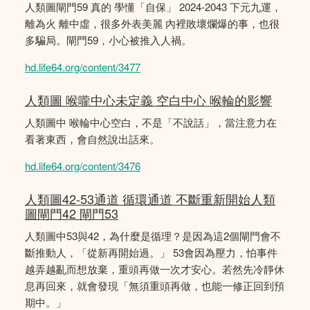
人類圖閘門59 真的 學懂「自保」 2024-2043 下元九運，
離為火 離中虛，很多外表美麗 內裡敗壞爛爆的事，也很
多騙局。閘門59，小心被推入人禍。
hd.life64.org/content/3477
人類圖 喉嚨中心未定義 空白中心 喉輪的影響
人類圖中 喉輪中心空白，不是「不說話」，當注意力在
看著東西，會自然說出話來。
hd.life64.org/content/3476
人類圖42-53通道 循環通道 不斷重新開始人類
圖閘門42 閘門53
人類圖中53與42，為什麼是循理？是因為這2個閘門會不
斷推動人，「從新再開始過。」 53會因為壓力，怕事件
越弄越亂而想放棄，重頭再做一次才安心。若然先冷靜休
息再回來，就會發現「無須重頭再做，也能一修正回到預
期中。」