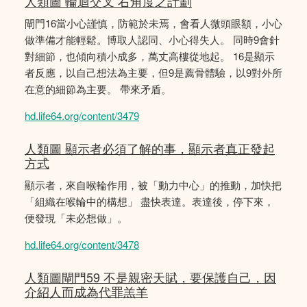
人類圖 輪迴交叉 右角度之計劃
閘門16當小心謹慎，防範於未焉，會看人微頭眼額，小心
做準備才能輕鬆。博取人認同、小心得失人。 同時9會針
對細節，也傾向積小成多，萬丈高樓從地起。 16是顯示
者反應，以自己想法為主要，但9是薦骨體驗，以9對外所
在意的細節為主要。 帶來矛盾。
hd.life64.org/content/3479
人類圖 顯示者必須了解的事，顯示者真正發起
方式
顯示者，來自喉輪作用，被「動力中心」的推動，加快把
「組織在喉輪中的構想」 盡快表達。表達後，停下來，
便發現「未必想做」。
hd.life64.org/content/3478
人類圖閘門59 不是親密天賦，要保護自己，因
介紹人而成為代罪羔羊