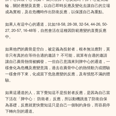
輪，關於應變及直覺，以自己即時反應及變化去讓自己的立場
成為實相，及在危機時作出防衛反應，以保護自己為重點。
如果人有這中心的通道，比如18-58, 28-38, 32-54, 44-26, 50-
27, 20-57, 16-48等，自然會活在這種因防範應變的直覺反應
中。
如果他們的薦骨是空白，被定義為投射者，根本無法應對，莫
非只有真的在等待合適的邀請？ 不可能，就算有合適的邀請
讓自己薦骨熱情被觸發，一但自己意識來到脾中心的通道，一
樣會化為危機及應變意識，過去在薦骨中心的熱情動力或體驗
一樣會停下來，化成當下危急應變的反應，及有憤怒不滿的體
驗。
如果這通道的人，當下覺知這不是投射者反應，是因為自己當
下活在「脾中心： 防衛者」反應，所以動機跳進了防衛自保
為基礎，反應就更快覺知這只是自己一個制約身份，而容易停
下轉向別的通道。