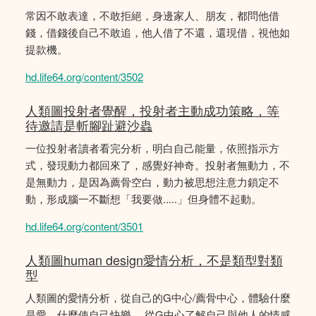
常因不敢表達，不敢拒絕，身邊家人、朋友，都問他借
錢，借錢後自己不敢追，他人借了不還，還現借，視他如
提款機。
hd.life64.org/content/3502
人類圖投射者覺醒，投射者主動成功策略，等
待邀請是斬腳趾避沙蟲
一位投射者讀者看完分析，明白自己能量，依照指示方
式，發現動力都回來了，感覺好神奇。投射者無動力，不
是無動力，是因為薦骨空白，動力被思想注意力鎖定不
動，形成腦一不斷想「我要做.....」但身體不起動。
hd.life64.org/content/3501
人類圖human design愛情分析，不是類型對類
型
人類圖的愛情分析，從自己的G中心/薦骨中心，體驗什麼
是愛，什麼使自己快樂。 從G中心了解自己與他人的情感