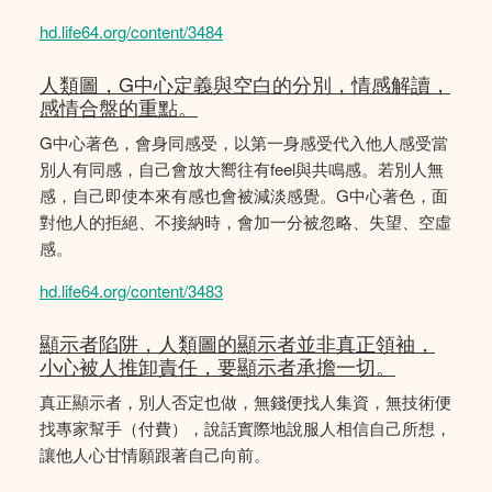
hd.life64.org/content/3484
人類圖，G中心定義與空白的分別，情感解讀，
感情合盤的重點。
G中心著色，會身同感受，以第一身感受代入他人感受當
別人有同感，自己會放大嚮往有feel與共鳴感。若別人無
感，自己即使本來有感也會被減淡感覺。G中心著色，面
對他人的拒絕、不接納時，會加一分被忽略、失望、空虛
感。
hd.life64.org/content/3483
顯示者陷阱，人類圖的顯示者並非真正領袖，
小心被人推卸責任，要顯示者承擔一切。
真正顯示者，別人否定也做，無錢便找人集資，無技術便
找專家幫手（付費），說話實際地說服人相信自己所想，
讓他人心甘情願跟著自己向前。