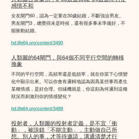
感情不和
女友閘門60，認為一定要在30歲結婚，不斷強迫男友。
男友閘門3，總覺得未是時候，還有很多事未準備好，不
能衝動結婚。
hd.life64.org/content/3490
人類圖的64閘門，與64個不同平行空間的轉移
換象
不同的平行空間，高頻率還是低頻率，就在你當下心情變
化中顯示出來。可以你會有邏輯地認為因爲某些事而產生
某種情感，是好合理。但縁機就是，你這刻為何邏到這種
狀況而刺激到你的情感變化？
hd.life64.org/content/3489
投射者，人類圖的投射者定義，是不宜「衝
動」，被說錯「不能主動」，主動做自己所
想。別人的事，才等待邀請，溝通清楚才行