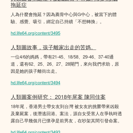
拖延症
人為什麼會拖延？因為薦骨中心與G中心，被當下的體
驗、感覺、吸引，綁定自己持續「不想轉換」。
hd.life64.org/content/3495
人類圖故事，孩子離家出走的苦媽。
一位4/6的媽媽，帶有21-45、18/58、29-46、37-40通
道，還有62、25、26、27、28閘門，來向我們求助，原
因是她的孩子離街出走。
hd.life64.org/content/3494
人類圖案例研究： 2018年尾案 陳同佳案
18年尾，香港男士帶女友到台灣 被女友的挑釁帶來凶殺
及棄屍案，後潛逃回港。案法，源自女受害人在爭執時透
露自己早幾個月已懷孕是前男友，在吵架其間引發命案。
hd.life64.org/content/3493