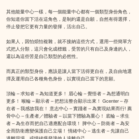
其他能量中心一樣，每一個能量中心都有一個類型身份角色，
你知道你當下活在這角色，是制約還是自願，自然有得選擇，
停止發把它更有力量的發揮，活出自己。
如果人，因怕煩怕複雜，就不接納這些方式，選用一些簡單方
式把人分類，這只會化成標籤，受苦的只有自己及身邊的人，
還以為這些苦是自己類型的必然性。
而真正的類型身份，應該是讓人當下活得更自在，及自由地選
擇及運用自己各種角色身份，以實現自己當下的意願。
頂輪 – 求知者 – 為知道更多！ 眉心輪 – 覺悟者 – 為想通明白
更多！ 喉輪 – 顯示者 – 把想法整合顯示出來！ Gcenter – 存
在者 – 我感故我在！ 意志中心 – 實踐者 – 為實現結果而行! 薦
骨中心 – 生產者／體驗者 – 以當下體驗為重心！ 底輪 – 求生
者 – 為生存而把自己適應配合環境！ 脾中心 – 防衛者 – 為安
全而防衛應變保護自己立場！ 情緒中心 – 逃生者 – 先讓自己
逃離現場，或情緒爆發讓他人遠離自己。