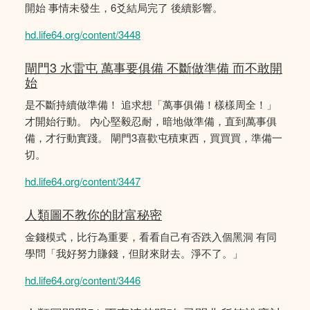
開始 事情未發生，6爻結局完了 後續影響。
hd.life64.org/content/3448
閘門3 水雷屯 萬事要俱備 不斷做準備 而不敢開
始
是不斷持續做準備！ 追求想「萬事俱備！樣樣周全！」
才開始行動。 內心堅毅忍耐，暗地做準備，直到萬事俱
備，才行動實踐。 閘門3喜歡屯積東西，買買買，準備一
切。
hd.life64.org/content/3447
人類圖不教你的財富秘密
金錢模式，比行為重要，看看自己有否跌入個黑洞 有同
學問「我好努力賺錢，但財來財去。淨不了。」
hd.life64.org/content/3446