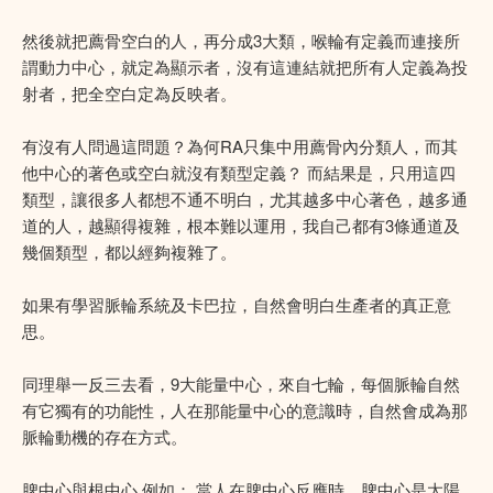
然後就把薦骨空白的人，再分成3大類，喉輪有定義而連接所
謂動力中心，就定為顯示者，沒有這連結就把所有人定義為投
射者，把全空白定為反映者。
有沒有人問過這問題？為何RA只集中用薦骨內分類人，而其
他中心的著色或空白就沒有類型定義？ 而結果是，只用這四
類型，讓很多人都想不通不明白，尤其越多中心著色，越多通
道的人，越顯得複雜，根本難以運用，我自己都有3條通道及
幾個類型，都以經夠複雜了。
如果有學習脈輪系統及卡巴拉，自然會明白生產者的真正意
思。
同理舉一反三去看，9大能量中心，來自七輪，每個脈輪自然
有它獨有的功能性，人在那能量中心的意識時，自然會成為那
脈輪動機的存在方式。
脾中心與根中心 例如： 當人在脾中心反應時，脾中心是太陽