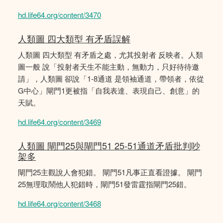
hd.life64.org/content/3470
人類圖 四大類型 有矛盾誤解
人類圖 四大類型 有矛盾之處，尤其投射者 反映者。人類
圖一般 說「投射者天生不能主動，無動力，只好待待邀
請」，人類圖 卻說「1-8通道 是領袖通道，帶領者，依從
G中心」閘門1更被指「自我表達、表現自己、創意」的
天賦。
hd.life64.org/content/3469
人類圖 閘門25與閘門51 25-51通道矛盾批判吵
架多
閘門25主觀說人會犯錯。 閘門51凡事正直看證據。 閘門
25無理取鬧他人犯錯時，閘門51發雷霆指閘門25錯。
hd.life64.org/content/3468