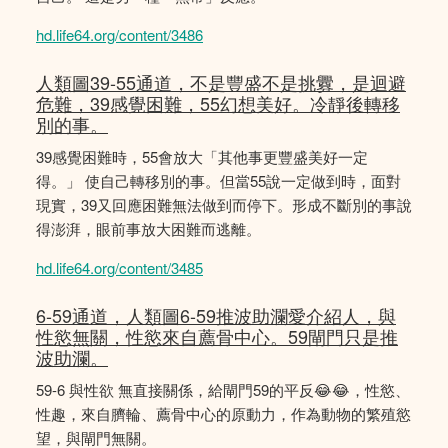
hd.life64.org/content/3486
人類圖39-55通道，不是豐盛不是挑釁，是迴避
危難，39感覺困難，55幻想美好。冷靜後轉移
別的事。
39感覺困難時，55會放大「其他事更豐盛美好一定
得。」 使自己轉移別的事。但當55說一定做到時，面對
現實，39又回應困難無法做到而停下。形成不斷別的事說
得澎湃，眼前事放大困難而逃離。
hd.life64.org/content/3485
6-59通道，人類圖6-59推波助瀾愛介紹人，與
性慾無關，性慾來自薦骨中心。59閘門只是推
波助瀾。
59-6 與性欲 無直接關係，給閘門59的平反😂😂，性慾、
性趣，來自臍輪、薦骨中心的原動力，作為動物的繁殖慾
望，與閘門無關。