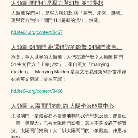
人類圖 閘門41是壓力與幻想 並非夢想
人類圖 閘門41，是壓力與幻想 與「夢想、未來」無關。
更與官方說的「閘門41.1是新的流年」無關。
hd.life64.org/content/3467
人類圖 64閘門 翻譯錯誤的影響 64閘門來源。
夠竟，華人世界的人類圖，人們在讀什麼？人類圖 閘門
54 中文官方「出嫁少女」，來自英文「marrying
maiden」。Marrying Maiden 是英文把易經第54卦雷澤歸
妹的英文翻譯，卦名直譯！
hd.life64.org/content/3466
人類圖 太陽閘門的制約 大陽坐落能量中心
太陽閘門，是最容易不自覺地制約我們思想反應，使自己
「第一個觀念」已被太陽閘門影響。若人不夠冷靜了解實
況。太陽閘門推動了人「以太陽閘門的卦象觀點」作思考
判斷。