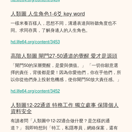
人類圖 人生角色1-6爻 key word
一樣米養百樣人，思想不同，溝通表達與聆聽角度也不
同。求同存異，了解身邊人的人生角色。
hd.life64.org/content/3453
高階人類圖 閘門27-50通道的覺醒 愛才是源頭
「閘門50的深層覺醒，是愛與價值。」 「一切你願意選
擇的責任，背後都是愛！因為你愛他們，你在乎他們，所
以你從他們身上投射危機感，使你閘門50放大責任感。」
hd.life64.org/content/3452
人類圖12-22通道 特務工作 獨立處事 保障個人
資料安全
有讀者問「人類圖中12-22適合做什麼？是怎樣的通
道？」 我即時想到「特工，私隱專員，網絡保案，還有