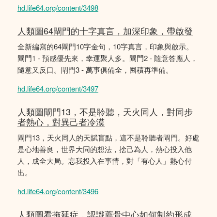
hd.life64.org/content/3498
人類圖64閘門的十字真言，加深印象，帶啟發
全新編寫的64閘門10字金句，10字真言，印象與啟示。
閘門1 - 預感優先來，幸運聚人多。閘門2 - 隨意答應人，
隨意又反口。閘門3 - 萬事俱備全，囤積再準備。
hd.life64.org/content/3497
人類圖閘門13，不是聆聽，天火同人，對同步
者熱心，對異己者冷漠
閘門13，天火同人的天賦盲點，這不是聆聽者閘門。好處
是心地善良，世界大同的想法，捨己為人，熱心投入他
人，成全大局。忘我投入在事情，對「有心人」熱心付
出。
hd.life64.org/content/3496
人類圖看拖延症，認識薦骨中心如何制約形成