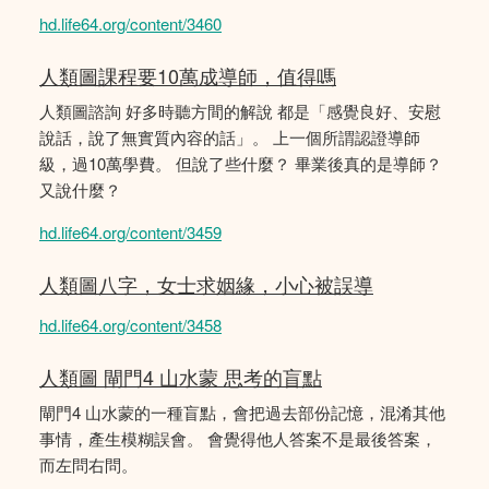
hd.life64.org/content/3460
人類圖課程要10萬成導師，值得嗎
人類圖諮詢 好多時聽方間的解說 都是「感覺良好、安慰
說話，說了無實質內容的話」。 上一個所謂認證導師
級，過10萬學費。 但說了些什麼？ 畢業後真的是導師？
又說什麼？
hd.life64.org/content/3459
人類圖八字，女士求姻緣，小心被誤導
hd.life64.org/content/3458
人類圖 閘門4 山水蒙 思考的盲點
閘門4 山水蒙的一種盲點，會把過去部份記憶，混淆其他
事情，產生模糊誤會。 會覺得他人答案不是最後答案，
而左問右問。