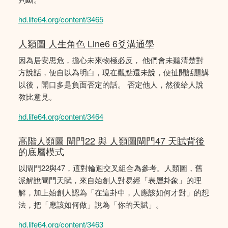
hd.life64.org/content/3465
人類圖 人生角色 Line6 6爻溝通學
因為居安思危，擔心未來物極必反， 他們會未聽清楚對
方說話，便自以為明白，現在觀點還未說，便扯開話題講
以後，開口多是負面否定的話。 否定他人，然後給人說
教比意見。
hd.life64.org/content/3464
高階人類圖 閘門22 與 人類圖閘門47 天賦背後
的底層模式
以閘門22與47，這對輪迴交叉組合為參考。人類圖，舊
派解說閘門天賦，來自始創人對易經「表層卦象」的理
解，加上始創人認為「在這卦中，人應該如何才對」的想
法，把「應該如何做」說為「你的天賦」。
hd.life64.org/content/3463