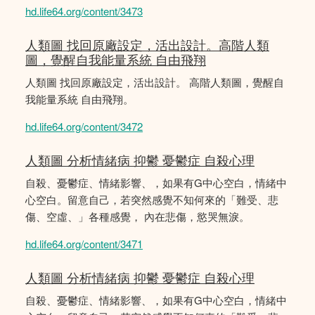
hd.life64.org/content/3473
人類圖 找回原廠設定，活出設計。高階人類
圖，覺醒自我能量系統 自由飛翔
人類圖 找回原廠設定，活出設計。 高階人類圖，覺醒自
我能量系統 自由飛翔。
hd.life64.org/content/3472
人類圖 分析情緒病 抑鬱 憂鬱症 自殺心理
自殺、憂鬱症、情緒影響、，如果有G中心空白，情緒中
心空白。留意自己，若突然感覺不知何來的「難受、悲
傷、空虛、」各種感覺， 內在悲傷，慾哭無淚。
hd.life64.org/content/3471
人類圖 分析情緒病 抑鬱 憂鬱症 自殺心理
自殺、憂鬱症、情緒影響、，如果有G中心空白，情緒中