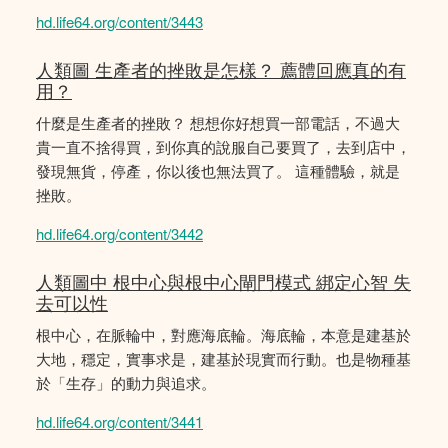
hd.life64.org/content/3443
人類圖 生產者的挫敗是怎樣？ 薦體回應真的有
用？
什麼是生產者的挫敗？ 想想你好想買一部電話，不過大
貴一直不捨得買，到你真的說服自己要買了，去到店中，
發現無貨，停產，你以後也無法買了。 這種體驗，就是
挫敗。
hd.life64.org/content/3442
人類圖中 根中心與根中心閘門模式 綁定心智 失
去可以性
根中心，在脈輪中，對應海底輪。海底輪，本意是建基於
大地，穩定，實事求是，建基於現實而行動。也是物種基
於「生存」的動力與追求。
hd.life64.org/content/3441