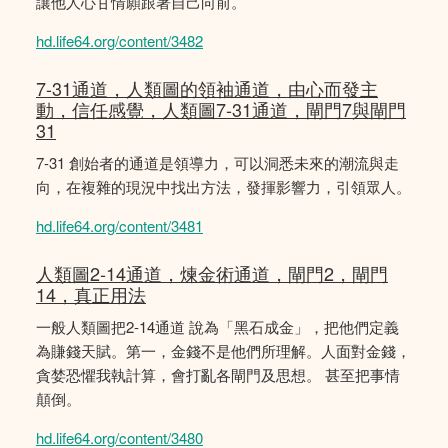
讓他人心甘情願跟著自己向前。
hd.life64.org/content/3482
7-31通道，人類圖的領袖通道，由心而發主
動，信任感覺，人類圖7-31通道，閘門7與閘門
31
7-31 創始者的通道是領導力，可以洞悉未來的潮流與走
向，在複雜的現況中找出方法，發揮影響力，引領眾人。
hd.life64.org/content/3481
人類圖2-14通道，煉金術通道，閘門2，閘門
14，真正用法
一般人類圖把2-14通道 說為「黑石成金」，把他們定義
為賺錢天賦。第一，金錢不是他們所理解。人面對金錢，
貪婪恐懼我執計算，會打亂各閘門及思想。 甚至把事情
顛倒。
hd.life64.org/content/3480