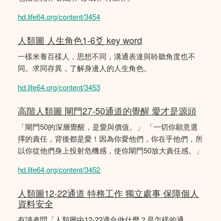
hd.life64.org/content/3454
人類圖 人生角色1-6爻 key word
一樣米養百樣人，思想不同，溝通表達與聆聽角度也不
同。求同存異，了解身邊人的人生角色。
hd.life64.org/content/3453
高階人類圖 閘門27-50通道的覺醒 愛才是源頭
「閘門50的深層覺醒，是愛與價值。」 「一切你願意選
擇的責任，背後都是愛！因為你愛他們，你在乎他們，所
以你從他們身上投射危機感，使你閘門50放大責任感。」
hd.life64.org/content/3452
人類圖12-22通道 特務工作 獨立處事 保障個人
資料安全
有讀者問「人類圖中12-22適合做什麼？是怎樣的通