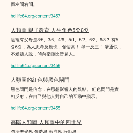
而左問右問。
hd.life64.org/content/3457
人類圖 親子教育 人生角色5爻6爻
這裡有父母是3/5、3/6、4/6、5/1、5/2、6/2、6/3？ 有5
爻6爻，為人思考反應快，領悟高！ 舉一反三！ 溝通快，
不愛聽人說，傾向指揮比音見人。
hd.life64.org/content/3456
人類圖的紅色與黑色閘門
黑色閘門是信念，在思想影響人的觀點。 紅色閘門是實
相反射，在自己與他人對自己的互動中顯示。
hd.life64.org/content/3455
高階人類圖 人類圖中的四世界
包括聖光界 創造界 形成界 行動界。