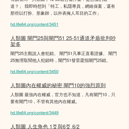
道？」 我即時想到「特工，私隱專員，網絡保案，還有
那些以打扮、形象師，以外表掩人耳目的工作」
hd.life64.org/content/3451
人類圖 閘門25與閘門51 25-51通道矛盾批判吵
架多
閘門25主觀說人會犯錯。 閘門51凡事正直看證據。 閘門
25無理取鬧他人犯錯時，閘門51發雷霆指閘門25錯。
hd.life64.org/content/3450
人類圖內在權威的秘密 閘門10的強烈原則
人類圖 最強內在權威，官方也不知道，凡有閘門10，只
要有閘門10，不管有其他內在權威。
hd.life64.org/content/3449
人類圖 人生角色 1爻與6爻 6/2