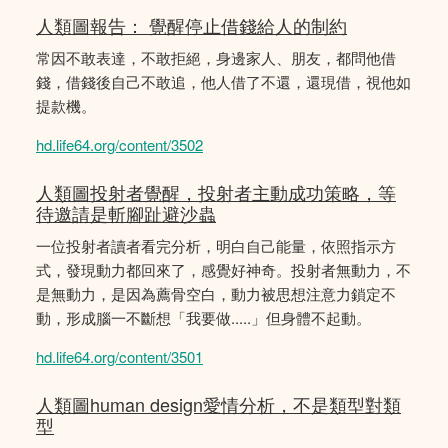
人類圖報告： 覺醒停止借錢給人的制約
常因不敢表達，不敢拒絕，身邊家人、朋友，都問他借
錢，借錢後自己不敢追，他人借了不還，還現借，視他如
提款機。
hd.life64.org/content/3502
人類圖投射者覺醒，投射者主動成功策略，等
待邀請是斬腳趾避沙蟲
一位投射者讀者看完分析，明白自己能量，依照指示方
式，發現動力都回來了，感覺好神奇。投射者無動力，不
是無動力，是因為薦骨空白，動力被思想注意力鎖定不
動，形成腦一不斷想「我要做.....」但身體不起動。
hd.life64.org/content/3501
人類圖human design愛情分析，不是類型對類
型