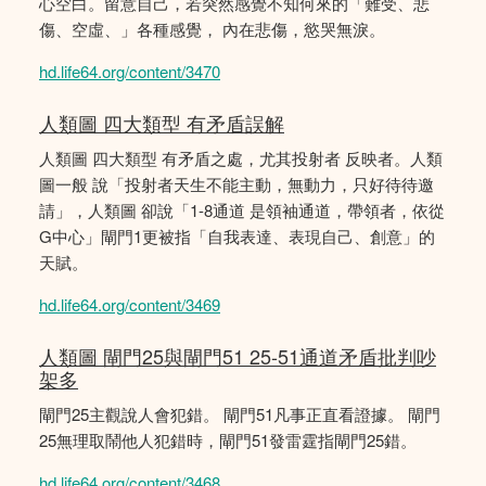
心空白。留意自己，若突然感覺不知何來的「難受、悲
傷、空虛、」各種感覺， 內在悲傷，慾哭無淚。
hd.life64.org/content/3470
人類圖 四大類型 有矛盾誤解
人類圖 四大類型 有矛盾之處，尤其投射者 反映者。人類
圖一般 說「投射者天生不能主動，無動力，只好待待邀
請」，人類圖 卻說「1-8通道 是領袖通道，帶領者，依從
G中心」閘門1更被指「自我表達、表現自己、創意」的
天賦。
hd.life64.org/content/3469
人類圖 閘門25與閘門51 25-51通道矛盾批判吵
架多
閘門25主觀說人會犯錯。 閘門51凡事正直看證據。 閘門
25無理取鬧他人犯錯時，閘門51發雷霆指閘門25錯。
hd.life64.org/content/3468