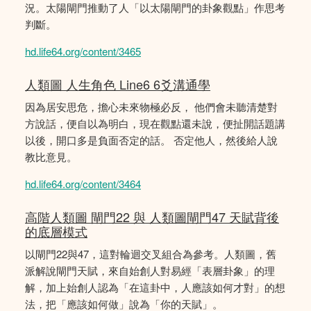
況。太陽閘門推動了人「以太陽閘門的卦象觀點」作思考
判斷。
hd.life64.org/content/3465
人類圖 人生角色 Line6 6爻溝通學
因為居安思危，擔心未來物極必反， 他們會未聽清楚對
方說話，便自以為明白，現在觀點還未說，便扯開話題講
以後，開口多是負面否定的話。 否定他人，然後給人說
教比意見。
hd.life64.org/content/3464
高階人類圖 閘門22 與 人類圖閘門47 天賦背後
的底層模式
以閘門22與47，這對輪迴交叉組合為參考。人類圖，舊
派解說閘門天賦，來自始創人對易經「表層卦象」的理
解，加上始創人認為「在這卦中，人應該如何才對」的想
法，把「應該如何做」說為「你的天賦」。