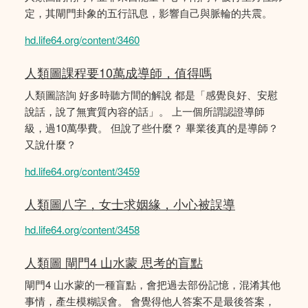
定，其閘門卦象的五行訊息，影響自己與脈輪的共震。
hd.life64.org/content/3460
人類圖課程要10萬成導師，值得嗎
人類圖諮詢 好多時聽方間的解說 都是「感覺良好、安慰
說話，說了無實質內容的話」。 上一個所謂認證導師
級，過10萬學費。 但說了些什麼？ 畢業後真的是導師？
又說什麼？
hd.life64.org/content/3459
人類圖八字，女士求姻緣，小心被誤導
hd.life64.org/content/3458
人類圖 閘門4 山水蒙 思考的盲點
閘門4 山水蒙的一種盲點，會把過去部份記憶，混淆其他
事情，產生模糊誤會。 會覺得他人答案不是最後答案，