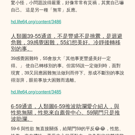
驚小怪，小問題說得嚴重，好像常常有災禍，其實自己嚇
自己。 這是另一種「無常」反應。
hd.life64.org/content/3486
人類圖39-55通道，不是豐盛不是挑釁，是迴避
危難，39感覺困難，55幻想美好。冷靜後轉移
別的事。
39感覺困難時，55會放大「其他事更豐盛美好一定
得。」 使自己轉移別的事。但當55說一定做到時，面對
現實，39又回應困難無法做到而停下。形成不斷別的事說
得澎湃，眼前事放大困難而逃離。
hd.life64.org/content/3485
6-59通道，人類圖6-59推波助瀾愛介紹人，與
性慾無關，性慾來自薦骨中心。59閘門只是推
波助瀾。
59-6 與性欲 無直接關係，給閘門59的平反😂😂，性慾、