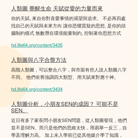
人類圖 覺醒生命 天賦從愛的力量而來
你的天賦, 來自你對喜愛事情的渴望與追求。 不必再四處
找自己的天賦與未來方向 讓你恐懼質疑的思想, 是你的頭
腦制約模式 無數潛在環境能量制約, 控制著你思想方式
hd.life64.org/content/3435
人類圖與八字合盤方法
高階人類圖，可以整合八字，與市面有些人說人類圖八字
不同。 他們依舊強調四大類型、用天賦來對應十神。
hd.life64.org/content/3434
人類圖分析，小朋友SEN的成因？ 可能不是
SEN。
近日有多了家長問小朋友SEN問題，從人類圖發現，他們
並不是SEN。而只是他們的思維太快，用易舉一反三，自
學及理解力高。 加上未入學前已從其他媒介學了知識，