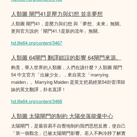
人類圖 閘門41是壓力與幻想 並非夢想
人類圖 閘門41，是壓力與幻想 與「夢想、未來」無關。
更與官方說的「閘門41.1是新的流年」無關。
hd.life64.org/content/3467
人類圖 64閘門 翻譯錯誤的影響 64閘門來源。
夠竟，華人世界的人類圖，人們在讀什麼？人類圖 閘門
54 中文官方「出嫁少女」，來自英文「marrying
maiden」。Marrying Maiden 是英文把易經第54卦雷澤歸
妹的英文翻譯，卦名直譯！
hd.life64.org/content/3466
人類圖 太陽閘門的制約 大陽坐落能量中心
太陽閘門，是最容易不自覺地制約我們思想反應，使自己
「第一個觀念」已被太陽閘門影響。若人不夠冷靜了解實