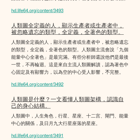
hd.life64.org/content/3493
人類圖全定義的人，顯示生產者或生產者中，
被忽略遺忘的類型，全定義，全著色的類型。
人類圖全定義的人，顯示生產者或生產者中，被忽略遺忘
的類型，全定義，全著色的類型。人類圖主流會說「九個
能量中心全著色」是最完滿。有些分析師還說他們是最後
一世，不再輪迴。這是來自主流人類圖解讀，認為著色中
心固定及有顯響力，以為空的中心受人影響，𣎴完整。
hd.life64.org/content/3492
人類圖是什麼？一文看懂人類圖架構，認識自
己的身心結構。
人類圖中，人生角色，行星、星座、十二宫、閘門、能量
中心的關係，及日月九大行星座落的星座。
hd.life64.org/content/3491