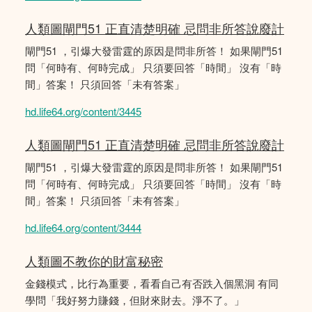
人類圖閘門51 正直清楚明確 忌問非所答說廢計
閘門51 ，引爆大發雷霆的原因是問非所答！ 如果閘門51
問「何時有、何時完成」 只須要回答「時間」 沒有「時
間」答案！ 只須回答「未有答案」
hd.life64.org/content/3445
人類圖閘門51 正直清楚明確 忌問非所答說廢計
閘門51 ，引爆大發雷霆的原因是問非所答！ 如果閘門51
問「何時有、何時完成」 只須要回答「時間」 沒有「時
間」答案！ 只須回答「未有答案」
hd.life64.org/content/3444
人類圖不教你的財富秘密
金錢模式，比行為重要，看看自己有否跌入個黑洞 有同
學問「我好努力賺錢，但財來財去。淨不了。」