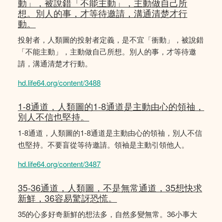
動」，被說錯「不能主動」，主動做自己所
想。別人的事，才等待邀請，溝通清楚才行
動。
投射者，人類圖的投射者定義，是不宜「衝動」，被說錯
「不能主動」，主動做自己所想。別人的事，才等待邀
請，溝通清楚才行動。
hd.life64.org/content/3488
1-8通道，人類圖的1-8通道是主動由心的領䄂，
別人不信也堅持。
1-8通道，人類圖的1-8通道是主動由心的領䄂，別人不信
也堅持。不要盲從等待邀請。領袖是主動引領他人。
hd.life64.org/content/3487
35-36通道，人類圖，不是無常通道，35想快求
新鮮，36容易驚訝恐慌。
35的心多好奇新鮮的想法多，自然多變無常。36小事大