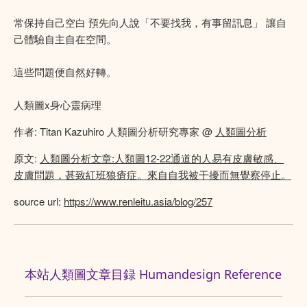
常保持自己空白 預先向人說「不要找我，有事留訊息」 讓自
己體驗自主自在空間。
這些問題便自然好轉。
人類圖x身心靈病理
作者: Titan Kazuhiro 人類圖分析研究專家 @
人類圖分析
原文:
人類圖分析文章:人類圖12-22通道的人易有皮膚敏感、
皮膚問題，甚致紅班狼瘡症。來自自我被干擾而無覺察停止。
source url:
https://www.renleitu.asia/blog/257
本站人類圖文章目録 Humandesign Reference