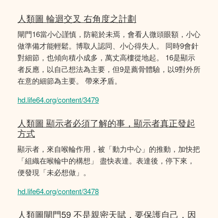
人類圖 輪迴交叉 右角度之計劃
閘門16當小心謹慎，防範於未焉，會看人微頭眼額，小心
做準備才能輕鬆。博取人認同、小心得失人。 同時9會針
對細節，也傾向積小成多，萬丈高樓從地起。 16是顯示
者反應，以自己想法為主要，但9是薦骨體驗，以9對外所
在意的細節為主要。 帶來矛盾。
hd.life64.org/content/3479
人類圖 顯示者必須了解的事，顯示者真正發起
方式
顯示者，來自喉輪作用，被「動力中心」的推動，加快把
「組織在喉輪中的構想」 盡快表達。表達後，停下來，
便發現「未必想做」。
hd.life64.org/content/3478
人類圖閘門59 不是親密天賦，要保護自己，因