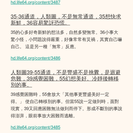
hd.life64.org/content/3487
35-36通道，人類圖，不是無常通道，35想快求
新鮮，36容易驚訝恐慌。
35的心多好奇新鮮的想法多，自然多變無常。36小事大
驚小怪，小問題說得嚴重，好像常常有災禍，其實自己嚇
自己。 這是另一種「無常」反應。
hd.life64.org/content/3486
人類圖39-55通道，不是豐盛不是挑釁，是迴避
危難，39感覺困難，55幻想美好。冷靜後轉移
別的事。
39感覺困難時，55會放大「其他事更豐盛美好一定
得。」 使自己轉移別的事。但當55說一定做到時，面對
現實，39又回應困難無法做到而停下。形成不斷別的事說
得澎湃，眼前事放大困難而逃離。
hd.life64.org/content/3485