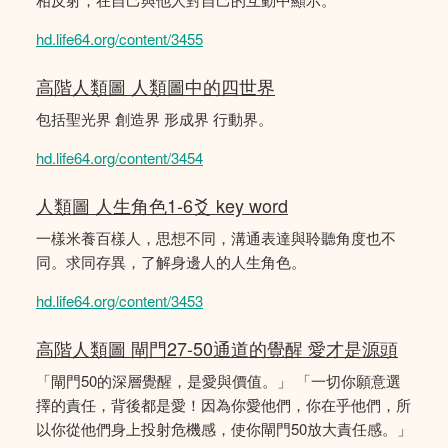
hd.life64.org/content/3455
高階人類圖 人類圖中的四世界
包括聖光界 創造界 形成界 行動界。
hd.life64.org/content/3454
人類圖 人生角色1-6爻 key word
一樣米養百樣人，思想不同，溝通表達與聆聽角度也不
同。求同存異，了解身邊人的人生角色。
hd.life64.org/content/3453
高階人類圖 閘門27-50通道的覺醒 愛才是源頭
「閘門50的深層覺醒，是愛與價值。」 「一切你願意選
擇的責任，背後都是愛！因為你愛他們，你在乎他們，所
以你從他們身上投射危機感，使你閘門50放大責任感。」