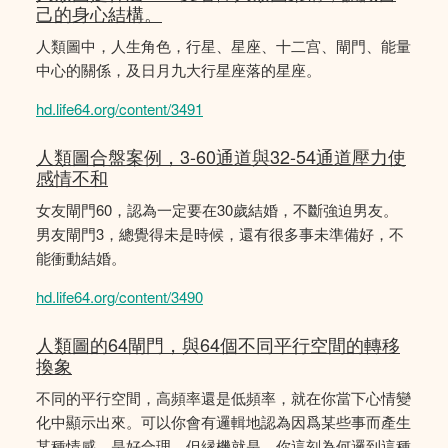
己的身心結構。
人類圖中，人生角色，行星、星座、十二宫、閘門、能量
中心的關係，及日月九大行星座落的星座。
hd.life64.org/content/3491
人類圖合盤案例，3-60通道與32-54通道壓力使
感情不和
女友閘門60，認為一定要在30歲結婚，不斷強迫男友。
男友閘門3，總覺得未是時候，還有很多事未準備好，不
能衝動結婚。
hd.life64.org/content/3490
人類圖的64閘門，與64個不同平行空間的轉移
換象
不同的平行空間，高頻率還是低頻率，就在你當下心情變
化中顯示出來。可以你會有邏輯地認為因爲某些事而產生
某種情感，是好合理。但縁機就是，你這刻為何邏到這種