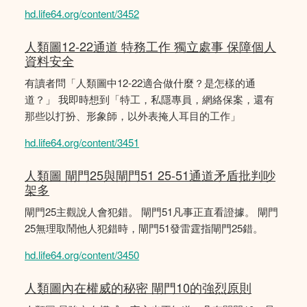
hd.life64.org/content/3452
人類圖12-22通道 特務工作 獨立處事 保障個人
資料安全
有讀者問「人類圖中12-22適合做什麼？是怎樣的通
道？」 我即時想到「特工，私隱專員，網絡保案，還有
那些以打扮、形象師，以外表掩人耳目的工作」
hd.life64.org/content/3451
人類圖 閘門25與閘門51 25-51通道矛盾批判吵
架多
閘門25主觀說人會犯錯。 閘門51凡事正直看證據。 閘門
25無理取鬧他人犯錯時，閘門51發雷霆指閘門25錯。
hd.life64.org/content/3450
人類圖內在權威的秘密 閘門10的強烈原則