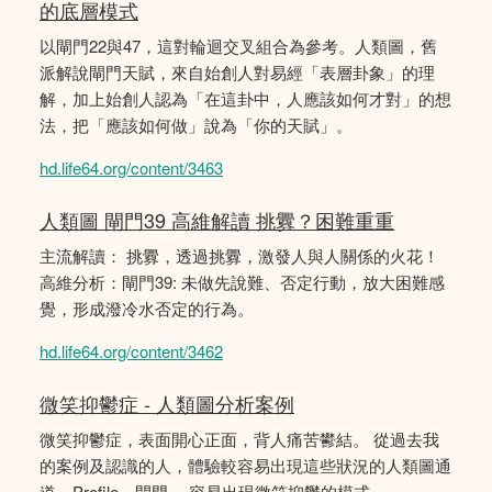
的底層模式
以閘門22與47，這對輪迴交叉組合為參考。人類圖，舊
派解說閘門天賦，來自始創人對易經「表層卦象」的理
解，加上始創人認為「在這卦中，人應該如何才對」的想
法，把「應該如何做」說為「你的天賦」。
hd.life64.org/content/3463
人類圖 閘門39 高維解讀 挑釁？困難重重
主流解讀： 挑釁，透過挑釁，激發人與人關係的火花！
高維分析：閘門39: 未做先說難、否定行動，放大困難感
覺，形成潑冷水否定的行為。
hd.life64.org/content/3462
微笑抑鬱症 - 人類圖分析案例
微笑抑鬱症，表面開心正面，背人痛苦鬰結。 從過去我
的案例及認識的人，體驗較容易出現這些狀況的人類圖通
道、Profile、閘門。 容易出現微笑抑鬱的模式。