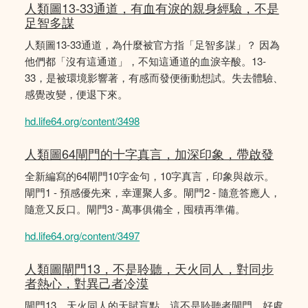
人類圖13-33通道，有血有淚的親身經驗，不是
足智多謀
人類圖13-33通道，為什麼被官方指「足智多謀」？ 因為
他們都「沒有這通道」，不知這通道的血淚辛酸。13-
33，是被環境影響著，有感而發便衝動想試。失去體驗、
感覺改變，便退下來。
hd.life64.org/content/3498
人類圖64閘門的十字真言，加深印象，帶啟發
全新編寫的64閘門10字金句，10字真言，印象與啟示。
閘門1 - 預感優先來，幸運聚人多。閘門2 - 隨意答應人，
隨意又反口。閘門3 - 萬事俱備全，囤積再準備。
hd.life64.org/content/3497
人類圖閘門13，不是聆聽，天火同人，對同步
者熱心，對異己者冷漠
閘門13，天火同人的天賦盲點，這不是聆聽者閘門。好處