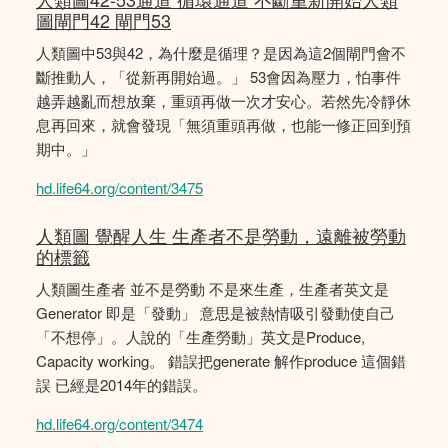
圖閘門42 閘門53
人類圖中53與42，為什麼是循理？是因為這2個閘門會不
斷推動人，「從新再開始過。」 53會因為壓力，怕事件
越弄越亂而想放棄，重頭再做一次才安心。若然先冷靜休
息再回來，就會發現「無須重頭再做，也能一修正回到預
期中。」
hd.life64.org/content/3475
人類圖 覺醒人生 生產者不是勞動，遠離被勞動
的標籤
人類圖生產者 並不是勞動 不是來生產，生產者英文是
Generator 即是「發動」 意思是被熱情吸引發動使自己
「不想停」。人說的「生產勞動」英文是Produce,
Capacity working。 錯誤把generate 解作produce 這個錯
誤 已經是2014年的錯誤。
hd.life64.org/content/3474