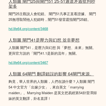
人類圖 閘門25與閘門51 25-51通道矛盾批判吵
架多
閘門25主觀說人會犯錯。 閘門51凡事正直看證據。 閘門
25無理取鬧他人犯錯時，閘門51發雷霆指閘門25錯。
hd.life64.org/content/3468
人類圖 閘門41是壓力與幻想 並非夢想
人類圖 閘門41，是壓力與幻想 與「夢想、未來」無關。
更與官方說的「閘門41.1是新的流年」無關。
hd.life64.org/content/3467
人類圖 64閘門 翻譯錯誤的影響 64閘門來源。
夠竟，華人世界的人類圖，人們在讀什麼？人類圖 閘門
54 中文官方「出嫁少女」，來自英文「marrying
maiden」。Marrying Maiden 是英文把易經第54卦雷澤歸
妹的英文翻譯，卦名直譯！