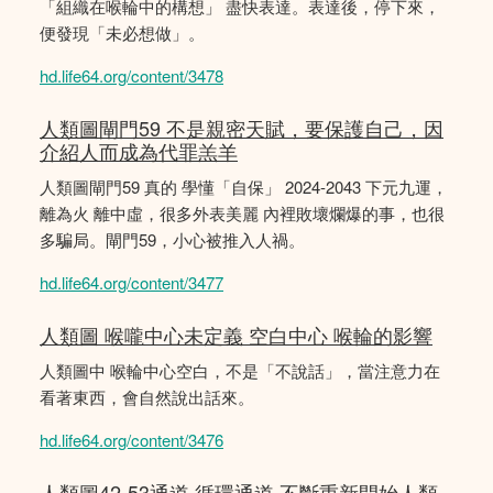
「組織在喉輪中的構想」 盡快表達。表達後，停下來，
便發現「未必想做」。
hd.life64.org/content/3478
人類圖閘門59 不是親密天賦，要保護自己，因
介紹人而成為代罪羔羊
人類圖閘門59 真的 學懂「自保」 2024-2043 下元九運，
離為火 離中虛，很多外表美麗 內裡敗壞爛爆的事，也很
多騙局。閘門59，小心被推入人禍。
hd.life64.org/content/3477
人類圖 喉嚨中心未定義 空白中心 喉輪的影響
人類圖中 喉輪中心空白，不是「不說話」，當注意力在
看著東西，會自然說出話來。
hd.life64.org/content/3476
人類圖42-53通道 循環通道 不斷重新開始人類