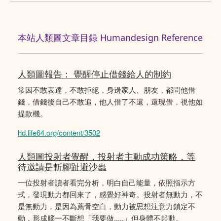
本站人類圖文章目録 Humandesign Reference
人類圖報告： 覺醒停止借錢給人的制約
常因不敢表達，不敢拒絕，身邊家人、朋友，都問他借
錢，借錢後自己不敢追，他人借了不還，還現借，視他如
提款機。
hd.life64.org/content/3502
人類圖投射者覺醒，投射者主動成功策略，等
待邀請是斬腳趾避沙蟲
一位投射者讀者看完分析，明白自己能量，依照指示方
式，發現動力都回來了，感覺好神奇。投射者無動力，不
是無動力，是因為薦骨空白，動力被思想注意力鎖定不
動，形成腦一不斷想「我要做.....」但身體不起動。