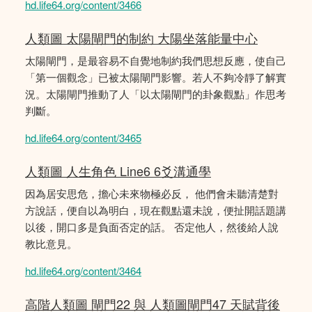
hd.life64.org/content/3466
人類圖 太陽閘門的制約 大陽坐落能量中心
太陽閘門，是最容易不自覺地制約我們思想反應，使自己
「第一個觀念」已被太陽閘門影響。若人不夠冷靜了解實
況。太陽閘門推動了人「以太陽閘門的卦象觀點」作思考
判斷。
hd.life64.org/content/3465
人類圖 人生角色 Line6 6爻溝通學
因為居安思危，擔心未來物極必反， 他們會未聽清楚對
方說話，便自以為明白，現在觀點還未說，便扯開話題講
以後，開口多是負面否定的話。 否定他人，然後給人說
教比意見。
hd.life64.org/content/3464
高階人類圖 閘門22 與 人類圖閘門47 天賦背後