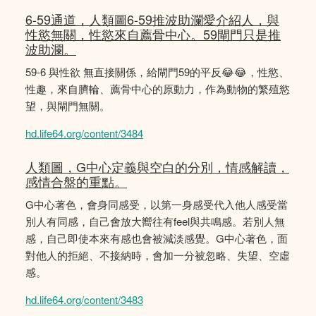
6-59通道，人類圖6-59推波助瀾愛介紹人，與
性慾無關，性慾來自薦骨中心。59閘門只是推
波助瀾。
59-6 與性欲 無直接關係，給閘門59的平反😂😂，性慾、
性趣，來自臍輪、薦骨中心的原動力，作為動物的繁殖慾
望，與閘門無關。
hd.life64.org/content/3484
人類圖，G中心定義與空白的分別，情感解讀，
感情合盤的重點。
G中心著色，會身同感受，以第一身感受代入他人感受當
別人有同感，自己會放大嚮往有feel與共鳴感。若別人無
感，自己即使本來有感也會被減淡感覺。G中心著色，面
對他人的拒絕、不接納時，會加一分被忽略、失望、空虛
感。
hd.life64.org/content/3483