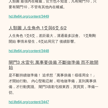
人類圖 最強內在權威，官方也不知道，凡有閘門10，只
要有閘門10，不管有其他內在權威。
hd.life64.org/content/3449
人類圖 人生角色 1爻與6爻 6/2
人生角色 1爻6爻，差距最大，溝通最多誤會。 1爻剛剛
開始 事情未發生，6爻結局完了 後續影響。
hd.life64.org/content/3448
閘門3 水雷屯 萬事要俱備 不斷做準備 而不敢開
始
是不斷持續做準備！ 追求想「萬事俱備！樣樣周全！」
才開始行動。 內心堅毅忍耐，暗地做準備，直到萬事俱
備，才行動實踐。 閘門3喜歡屯積東西，買買買，準備一
切。
hd.life64.org/content/3447