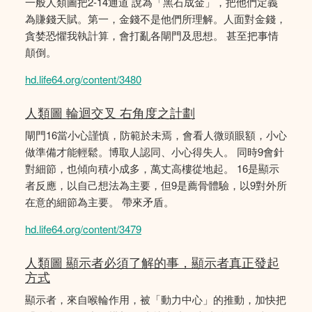
一般人類圖把2-14通道 說為「黑石成金」，把他們定義
為賺錢天賦。第一，金錢不是他們所理解。人面對金錢，
貪婪恐懼我執計算，會打亂各閘門及思想。 甚至把事情
顛倒。
hd.life64.org/content/3480
人類圖 輪迴交叉 右角度之計劃
閘門16當小心謹慎，防範於未焉，會看人微頭眼額，小心
做準備才能輕鬆。博取人認同、小心得失人。 同時9會針
對細節，也傾向積小成多，萬丈高樓從地起。 16是顯示
者反應，以自己想法為主要，但9是薦骨體驗，以9對外所
在意的細節為主要。 帶來矛盾。
hd.life64.org/content/3479
人類圖 顯示者必須了解的事，顯示者真正發起
方式
顯示者，來自喉輪作用，被「動力中心」的推動，加快把